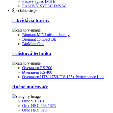
Pásový sypač IMS B
PÁSOVÝ SYPAČ IMS W
Špeciálne stroje
Likvidácia buriny
Biomant MINI ničenie buriny
Biomant compact BE
BioMant One
Letisková technika
Øveraasen RS 200
Øveraasen RS 400
Overaasen UTV 175/UTV 175+ Performance Line
Ručné mulčovače
Orec SH 71H
Orec HRC 663 / 673
Orec HRC 813