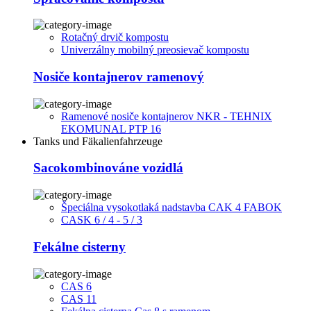
Rotačný drvič kompostu
Univerzálny mobilný preosievač kompostu
Nosiče kontajnerov ramenový
Ramenové nosiče kontajnerov NKR - TEHNIX
EKOMUNAL PTP 16
Tanks und Fäkalienfahrzeuge
Sacokombinováne vozidlá
Špeciálna vysokotlaká nadstavba CAK 4 FABOK
CASK 6 / 4 - 5 / 3
Fekálne cisterny
CAS 6
CAS 11