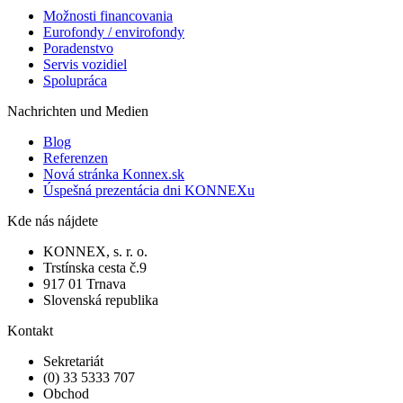
Možnosti financovania
Eurofondy / envirofondy
Poradenstvo
Servis vozidiel
Spolupráca
Nachrichten und Medien
Blog
Referenzen
Nová stránka Konnex.sk
Úspešná prezentácia dni KONNEXu
Kde nás nájdete
KONNEX, s. r. o.
Trstínska cesta č.9
917 01 Trnava
Slovenská republika
Kontakt
Sekretariát
(0) 33 5333 707
Obchod