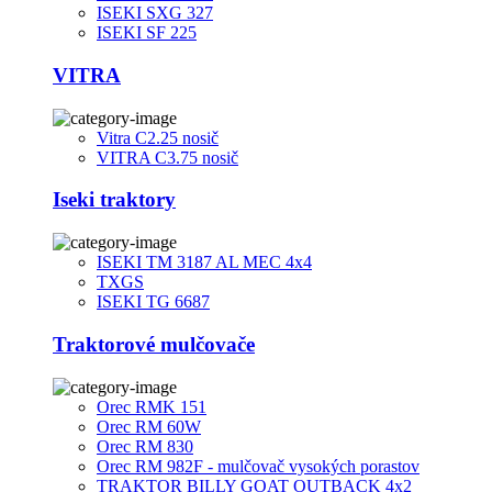
ISEKI SXG 327
ISEKI SF 225
VITRA
Vitra C2.25 nosič
VITRA C3.75 nosič
Iseki traktory
ISEKI TM 3187 AL MEC 4x4
TXGS
ISEKI TG 6687
Traktorové mulčovače
Orec RMK 151
Orec RM 60W
Orec RM 830
Orec RM 982F - mulčovač vysokých porastov
TRAKTOR BILLY GOAT OUTBACK 4x2