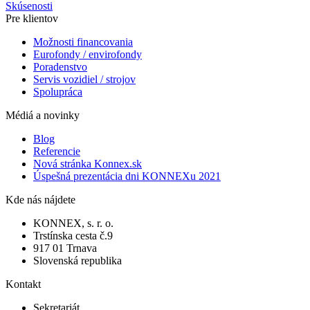
Skúsenosti
Pre klientov
Možnosti financovania
Eurofondy / envirofondy
Poradenstvo
Servis vozidiel / strojov
Spolupráca
Médiá a novinky
Blog
Referencie
Nová stránka Konnex.sk
Úspešná prezentácia dni KONNEXu 2021
Kde nás nájdete
KONNEX, s. r. o.
Trstínska cesta č.9
917 01 Trnava
Slovenská republika
Kontakt
Sekretariát