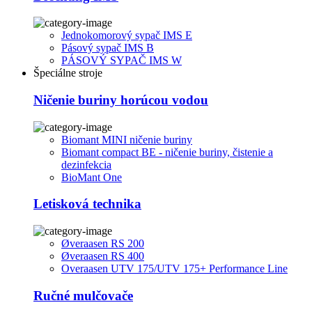
Jednokomorový sypač IMS E
Pásový sypač IMS B
PÁSOVÝ SYPAČ IMS W
Špeciálne stroje
Ničenie buriny horúcou vodou
Biomant MINI ničenie buriny
Biomant compact BE - ničenie buriny, čistenie a
dezinfekcia
BioMant One
Letisková technika
Øveraasen RS 200
Øveraasen RS 400
Overaasen UTV 175/UTV 175+ Performance Line
Ručné mulčovače