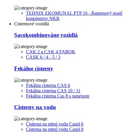
TEHNIX EKOMUNAL PTP 16 - Ramenový nosič
kontajnerov NKR
Cisternové vozidlá
Sacokombinováne vozidlá
CAK 2 a CAK 4 FABOK
CASK 6 / 4 - 5 / 3
Fekálne cisterny
Fekálna cisterna CAS 6
Fekálna cisterna CAS 10 / 11
Fekálna cisterna Cas 8 s ramenom
Cisterny na vodu
Cisterna na pitnú vodu Caspl 6
Cisterna na pitnú vodu Caspl 8