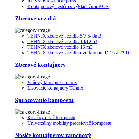
ROSSI KR - linear press
Kontajnerový systém s výklapačom KOS
Zberové vozidlá
TEHNIX zberové vozidlo 5/7,5/ 8m3
TEHNIX zberové vozidlo 10/12m3
TEHNIX zberové vozidlo 16 m3
TEHNIX zberové vozidlo dvojkomora D 16 a 22 D
Zberové kontajnery
Vaňový kontajner Tehnix
Lisovacie kontajnery Tehnix
Spracovanie kompostu
Rotačný drvič kompostu
Univerzálny mobilný preosievač kompostu
Nosiče kontajnerov ramenový