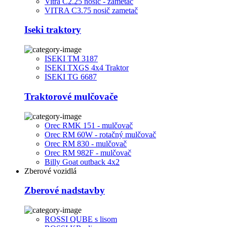
Vitra C2.25 nosič - zametač
VITRA C3.75 nosič zametač
Iseki traktory
ISEKI TM 3187
ISEKI TXGS 4x4 Traktor
ISEKI TG 6687
Traktorové mulčovače
Orec RMK 151 - mulčovač
Orec RM 60W - rotačný mulčovač
Orec RM 830 - mulčovač
Orec RM 982F - mulčovač
Billy Goat outback 4x2
Zberové vozidlá
Zberové nadstavby
ROSSI QUBE s lisom