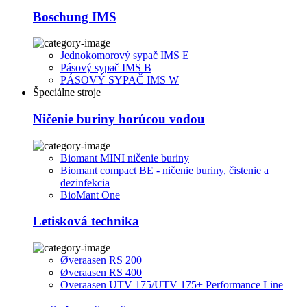
Boschung IMS
Jednokomorový sypač IMS E
Pásový sypač IMS B
PÁSOVÝ SYPAČ IMS W
Špeciálne stroje
Ničenie buriny horúcou vodou
Biomant MINI ničenie buriny
Biomant compact BE - ničenie buriny, čistenie a
dezinfekcia
BioMant One
Letisková technika
Øveraasen RS 200
Øveraasen RS 400
Overaasen UTV 175/UTV 175+ Performance Line