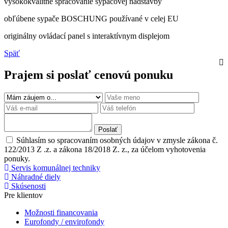
vysokokvalitné spracovanie sypačovej nadstavby
obľúbene sypače BOSCHUNG používané v celej EU
originálny ovládací panel s interaktívnym displejom
Späť
Prajem si poslať cenovú ponuku
Poslať
Súhlasím so spracovaním osobných údajov v zmysle zákona č.
122/2013 Z .z. a zákona 18/2018 Z. z., za účelom vyhotovenia
ponuky.
Servis komunálnej techniky
Náhradné diely
Skúsenosti
Pre klientov
Možnosti financovania
Eurofondy / envirofondy