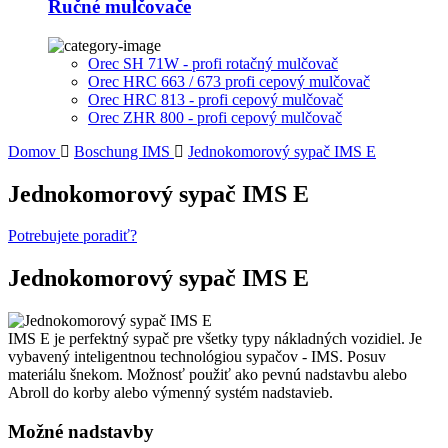
Ručné mulčovače
Orec SH 71W - profi rotačný mulčovač
Orec HRC 663 / 673 profi cepový mulčovač
Orec HRC 813 - profi cepový mulčovač
Orec ZHR 800 - profi cepový mulčovač
Domov
Boschung IMS
Jednokomorový sypač IMS E
Jednokomorový sypač IMS E
Potrebujete poradiť?
Jednokomorový sypač IMS E
IMS E je perfektný sypač pre všetky typy nákladných vozidiel. Je
vybavený inteligentnou technológiou sypačov - IMS. Posuv
materiálu šnekom. Možnosť použiť ako pevnú nadstavbu alebo
Abroll do korby alebo výmenný systém nadstavieb.
Možné nadstavby