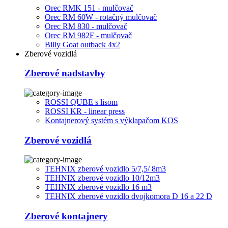
Orec RMK 151 - mulčovač
Orec RM 60W - rotačný mulčovač
Orec RM 830 - mulčovač
Orec RM 982F - mulčovač
Billy Goat outback 4x2
Zberové vozidlá
Zberové nadstavby
ROSSI QUBE s lisom
ROSSI KR - linear press
Kontajnerový systém s výklapačom KOS
Zberové vozidlá
TEHNIX zberové vozidlo 5/7,5/ 8m3
TEHNIX zberové vozidlo 10/12m3
TEHNIX zberové vozidlo 16 m3
TEHNIX zberové vozidlo dvojkomora D 16 a 22 D
Zberové kontajnery