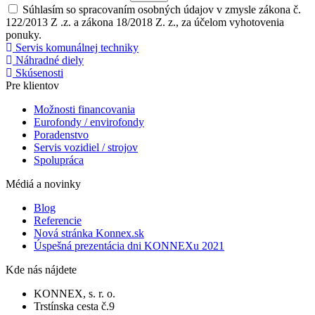
Súhlasím so spracovaním osobných údajov v zmysle zákona č.
122/2013 Z .z. a zákona 18/2018 Z. z., za účelom vyhotovenia
ponuky.
Servis komunálnej techniky
Náhradné diely
Skúsenosti
Pre klientov
Možnosti financovania
Eurofondy / envirofondy
Poradenstvo
Servis vozidiel / strojov
Spolupráca
Médiá a novinky
Blog
Referencie
Nová stránka Konnex.sk
Úspešná prezentácia dni KONNEXu 2021
Kde nás nájdete
KONNEX, s. r. o.
Trstínska cesta č.9