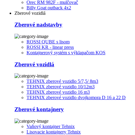
Orec RM 982F - mulčovač
Billy Goat outback 4x2
Zberové vozidlá
Zberové nadstavby
ROSSI QUBE s lisom
ROSSI KR - linear press
Kontajnerový systém s výklapačom KOS
Zberové vozidlá
TEHNIX zberové vozidlo 5/7,5/ 8m3
TEHNIX zberové vozidlo 10/12m3
TEHNIX zberové vozidlo 16 m3
TEHNIX zberové vozidlo dvojkomora D 16 a 22 D
Zberové kontajnery
Vaňový kontajner Tehnix
Lisovacie kontajnery Tehnix