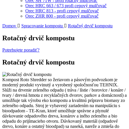
Orec SH 71W - profi rotačný mulčovač
Orec HRC 663 / 673 profi cepový mulčovač
Orec HRC 813 - profi cepový mulčovač
Orec ZHR 800 - profi cepový mulčovač
Domov
Spracovanie kompostu
Rotačný drvič kompostu
Rotačný drvič kompostu
Potrebujete poradiť?
Rotačný drvič kompostu
Kompost Roto Shredder so žeriavom a pásovým podvozkom je
moderný produkt vyvinutý a vyrobený spoločnosťou TEHNIX.
Slúži na drvenie zeleného odpadu ( tráva / lístie / borovice / konáre /
tvary / drevná hmota z recyklačných dvorov, parkov a domácností) a
umožňuje tak výrobu eko kompostu a kvalitnú prípravu biomasy zo
zeleného odpadu. Stroj je vybavený zariadením na manipuláciu s
bioodpadom - TE-Kran, ktoré umožňuje správne a plynulé
dávkovanie odpadového dreva, konárov a iného zeleného a bio
odpadu do prijímacieho otvoru. Dávkovaný materiál (odpadové
drevo, konáre a ostatný bioodpad) sa naseká, nareže a zmieša do