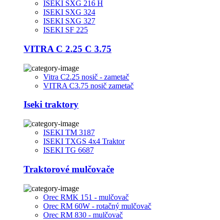
ISEKI SXG 216 H
ISEKI SXG 324
ISEKI SXG 327
ISEKI SF 225
VITRA C 2.25 C 3.75
Vitra C2.25 nosič - zametač
VITRA C3.75 nosič zametač
Iseki traktory
ISEKI TM 3187
ISEKI TXGS 4x4 Traktor
ISEKI TG 6687
Traktorové mulčovače
Orec RMK 151 - mulčovač
Orec RM 60W - rotačný mulčovač
Orec RM 830 - mulčovač