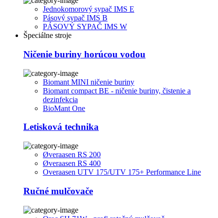
Jednokomorový sypač IMS E
Pásový sypač IMS B
PÁSOVÝ SYPAČ IMS W
Špeciálne stroje
Ničenie buriny horúcou vodou
Biomant MINI ničenie buriny
Biomant compact BE - ničenie buriny, čistenie a
dezinfekcia
BioMant One
Letisková technika
Øveraasen RS 200
Øveraasen RS 400
Overaasen UTV 175/UTV 175+ Performance Line
Ručné mulčovače