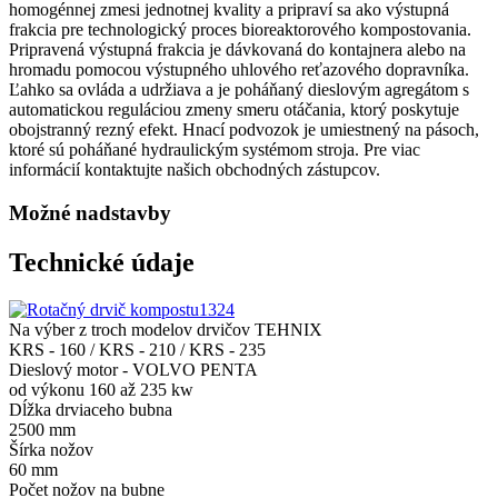
homogénnej zmesi jednotnej kvality a pripraví sa ako výstupná
frakcia pre technologický proces bioreaktorového kompostovania.
Pripravená výstupná frakcia je dávkovaná do kontajnera alebo na
hromadu pomocou výstupného uhlového reťazového dopravníka.
Ľahko sa ovláda a udržiava a je poháňaný dieslovým agregátom s
automatickou reguláciou zmeny smeru otáčania, ktorý poskytuje
obojstranný rezný efekt. Hnací podvozok je umiestnený na pásoch,
ktoré sú poháňané hydraulickým systémom stroja. Pre viac
informácií kontaktujte našich obchodných zástupcov.
Možné nadstavby
Technické údaje
Na výber z troch modelov drvičov TEHNIX
KRS - 160 / KRS - 210 / KRS - 235
Dieslový motor - VOLVO PENTA
od výkonu 160 až 235 kw
Dĺžka drviaceho bubna
2500 mm
Šírka nožov
60 mm
Počet nožov na bubne