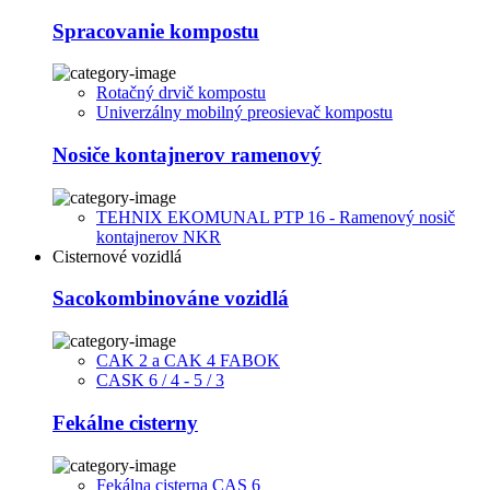
Spracovanie kompostu
Rotačný drvič kompostu
Univerzálny mobilný preosievač kompostu
Nosiče kontajnerov ramenový
TEHNIX EKOMUNAL PTP 16 - Ramenový nosič
kontajnerov NKR
Cisternové vozidlá
Sacokombinováne vozidlá
CAK 2 a CAK 4 FABOK
CASK 6 / 4 - 5 / 3
Fekálne cisterny
Fekálna cisterna CAS 6