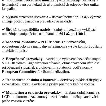
✔
Vodotesné prevedenie nadstavby
– zabezpečuje bezpečný a
hygienický transport tekutých aj organických odpadov bez úniku
kvapalín.
✔
Vysoká efektivita lisovania
– lisovací pomer až
1 : 4,5
výrazne
znižuje počet výjazdov a prevádzkové náklady.
✔
Široká kompatibilita nádob
– zadný univerzálny vyklápač
umožňuje manipuláciu s nádobami od
60 l až po 1100 l
.
✔
Moderné ovládanie
– PLC riadenie s automatickým,
poloautomatickým a manuálnym režimom zvyšuje komfort obsluhy
a efektivitu práce.
✔
Bezpečnosť prevádzky
– vozidlo je vybavené bezpečnostnými
STOP tlačidlami, signalizáciou cúvania, obmedzovačom rýchlosti
pri obsadení stúpačiek a blokovaním spiatočky podľa normy
European Committee for Standardization
.
✔
Jednoduchá obsluha a kontrola
– dotykový ovládací displej v
slovenskom jazyku a ovládacie prvky priamo v kabíne vodiča.
✔
Monitoring a evidencia prevádzky
– farebná zadná kamera s
LCD monitorom a záznamovým zariadením umožňuje archiváciu
práce vozidla v teréne.