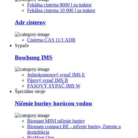
Fekálna cisterna 8000 l za traktor
Fekálna cisterna 10 000 l za traktor
Adr cisterny
Cisterna CAS 11/1 ADR
Sypače
Boschung IMS
Jednokomorový sypač IMS E
Pásový sypač IMS B
PÁSOVÝ SYPAČ IMS W
Špeciálne stroje
Ničenie buriny horúcou vodou
Biomant MINI ničenie buriny
Biomant compact BE - ničenie buriny, čistenie a
dezinfekcia
BioMant One