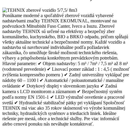
Ponúkame moderné a spoľahlivé zberové vozidlá vybavené
nadstavbami značky TEHNIX EKOMUNAL, montované na
podvozkoch Mitsubishi Fuso Canter, Iveco a Isuzu. Zberové
nadstavby TEHNIX sú určené na efektívny a bezpečný zber
komunálneho, kuchynského, BIO a BRKO odpadu, pričom spĺňajú
všetky aktuálne technické a bezpečnostné normy. Každé vozidlo a
nadstavba sú navrhované individuálne podľa požiadaviek
zákazníka, čo umožňuje široké možnosti technického riešenia,
výbavy a prispôsobenia konkrétnym prevádzkovým potrebám.
Hlavné parametre: ✔ Objem nadstavby: 5 m³ / 7m³ / 7,5 m³ až 8 m³
(vodotesné prevedenie) ✔ Lisovací pomer základ : 1 : 4,5 ( možnosť
zvýšenia kompresného pomeru ) ✔ Zadný univerzálny vyklápač pre
nádoby 60 – 1100 l ✔ Automatické / poloautomatické / manuálne
ovládanie ✔ Dotykový displej v slovenskom jazyku ✔ Zadná
kamera s LCD monitorom a záznamom ✔ Bezpečnostný systém
podľa normy EN 1501-1 ✔ LED výstražné osvetlenie a pracovné
svetlá ✔ Hydraulické stabilizačné pätky pri vyklápaní Spoločnosť
TEHNIX má viac ako 35 rokov skúseností vo výrobe komunálnej
techniky, hydraulických systémov a triediacich liniek. Ideálne
riešenie pre mestá, obce a technické služby. Pre viac informácií
alebo cenovú ponuku nás neváhajte kontaktovať.