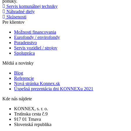
ponuky.
Servis komunálnej techniky
Náhradné diely
Skúsenosti
Pre klientov
Možnosti financovania
Eurofondy / envirofondy
Poradenstvo
Servis vozidiel / strojov
Spolupráca
Médiá a novinky
Blog
Referencie
Nová stránka Konnex.sk
Úspešná prezentácia dni KONNEXu 2021
Kde nás nájdete
KONNEX, s. r. o.
Trstínska cesta č.9
917 01 Trnava
Slovenská republika