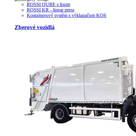
ROSSI QUBE s lisom
ROSSI KR - linear press
Kontajnerový systém s výklapačom KOS
Zberové vozidlá