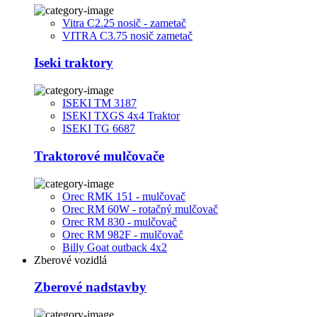
Vitra C2.25 nosič - zametač
VITRA C3.75 nosič zametač
Iseki traktory
ISEKI TM 3187
ISEKI TXGS 4x4 Traktor
ISEKI TG 6687
Traktorové mulčovače
Orec RMK 151 - mulčovač
Orec RM 60W - rotačný mulčovač
Orec RM 830 - mulčovač
Orec RM 982F - mulčovač
Billy Goat outback 4x2
Zberové vozidlá
Zberové nadstavby