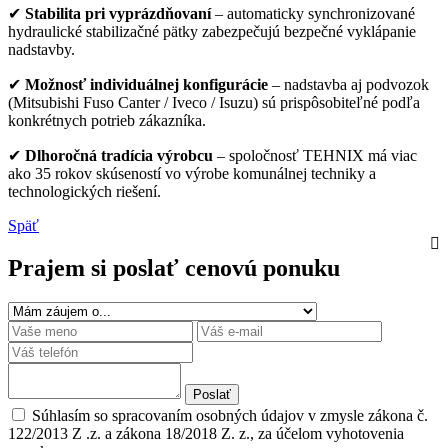
✔
Stabilita pri vyprázdňovaní
– automaticky synchronizované
hydraulické stabilizačné pätky zabezpečujú bezpečné vyklápanie
nadstavby.
✔
Možnosť individuálnej konfigurácie
– nadstavba aj podvozok
(
Mitsubishi Fuso Canter
/
Iveco
/
Isuzu
) sú prispôsobiteľné podľa
konkrétnych potrieb zákazníka.
✔
Dlhoročná tradícia výrobcu
– spoločnosť
TEHNIX
má viac
ako 35 rokov skúseností vo výrobe komunálnej techniky a
technologických riešení.
Späť
Prajem si poslať cenovú ponuku
Poslať
Súhlasím so spracovaním osobných údajov v zmysle zákona č.
122/2013 Z .z. a zákona 18/2018 Z. z., za účelom vyhotovenia