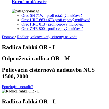
Ručné mulčovače
Orec SH 71W - profi rotačný mulčovač
Orec HRC 663 / 673 profi cepový mulčovač
Orec HRC 813 - profi cepový mulčovač
Orec ZHR 800 - profi cepový mulčovač
Domov
Radlice, valcové kefy, cisterny na vodu
Radlica ľahká OR - L
Odpružená radlica OR - M
Polievacia cisternová nadstavba NCS
1500, 2000
Potrebujete poradiť?
Radlica ľahká OR - L