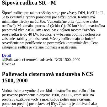
Šipová radlica SR - M
Šípová radlica pre takmer všetky stroje pre závesy DIN, KAT I a II.
Je to kvalitný a rýchly pomocník pre ťažkú prácu. Radlica má
minimálne nároky na údržbu. Vymeniteľné brity (gumové alebo
oceľové). Maximálna pracovná rýchlosť je 20 km / hod., maximálna
prepravná rýchlosť 40 km / hod. Max. výkon motora ťažného
prostriedku je do 40 kW. Radlica je vybavená opornou nohou pre
zaistenie stability pri odstavení. Všetky radlice majú technické
osvedčenie pre používanie na pozemných komunikáciách. Cena
zakúpenej radlice je vrátane montáže a nastavenia.
Detail
Novinka
Polievacia cisternová nadstavba NCS
1500, 2000
Vodná cisterna vyrobená zo sklolaminátového materiálu alebo
plastového prevedenia o objeme 1500, 2000 L, ktorá slúži na
prepravu úžitkovej vody s možnosťou polievania a čistenia
pomocou prednej postrekovacej lišty. Cisterna je dodávaná ako