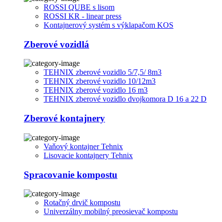
ROSSI QUBE s lisom
ROSSI KR - linear press
Kontajnerový systém s výklapačom KOS
Zberové vozidlá
TEHNIX zberové vozidlo 5/7,5/ 8m3
TEHNIX zberové vozidlo 10/12m3
TEHNIX zberové vozidlo 16 m3
TEHNIX zberové vozidlo dvojkomora D 16 a 22 D
Zberové kontajnery
Vaňový kontajner Tehnix
Lisovacie kontajnery Tehnix
Spracovanie kompostu
Rotačný drvič kompostu
Univerzálny mobilný preosievač kompostu