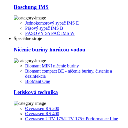
Boschung IMS
Jednokomorový sypač IMS E
Pásový sypač IMS B
PÁSOVÝ SYPAČ IMS W
Špeciálne stroje
Ničenie buriny horúcou vodou
Biomant MINI ničenie buriny
Biomant compact BE - ničenie buriny, čistenie a
dezinfekcia
BioMant One
Letisková technika
Øveraasen RS 200
Øveraasen RS 400
Overaasen UTV 175/UTV 175+ Performance Line