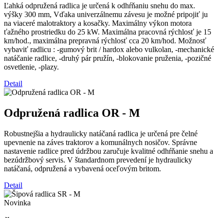
Ľahká odpružená radlica je určená k odhŕňaniu snehu do max.
výšky 300 mm, Vďaka univerzálnemu závesu je možné pripojiť ju
na viaceré malotraktory a kosačky. Maximálny výkon motora
ťažného prostriedku do 25 kW. Maximálna pracovná rýchlosť je 15
km/hod., maximálna prepravná rýchlosť cca 20 km/hod. Možnosť
vybaviť radlicu : -gumový brit / hardox alebo vulkolan, -mechanické
natáčanie radlice, -druhý pár pružín, -blokovanie pruženia, -pozičné
osvetlenie, -plazy.
Detail
Odpružená radlica OR - M
Robustnejšia a hydraulicky natáčaná radlica je určená pre čelné
upevnenie na záves traktorov a komunálnych nosičov. Správne
nastavenie radlice pred údržbou zaručuje kvalitné odhŕňanie snehu a
bezúdržbový servis. V štandardnom prevedení je hydraulicky
natáčaná, odpružená a vybavená oceľovým britom.
Detail
Novinka