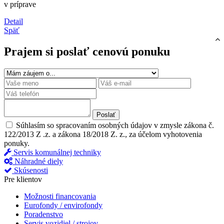
v príprave
Detail
Späť
Prajem si poslať cenovú ponuku
Poslať
Súhlasím so spracovaním osobných údajov v zmysle zákona č.
122/2013 Z .z. a zákona 18/2018 Z. z., za účelom vyhotovenia
ponuky.
Servis komunálnej techniky
Náhradné diely
Skúsenosti
Pre klientov
Možnosti financovania
Eurofondy / envirofondy
Poradenstvo
Servis vozidiel / strojov