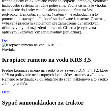
technologický celok, vrátane vodného čerpadla, prepojov, ventilov a
hadicového systému na ručné polievanie. Vodná cisterna je vhodná
na uloženie do korby valníka alebo pomocou rámu na šasi
podvozku. Demontáž a montáž ( cisterny ) je jednoduchá a to
pomocou odstavných nôh, ktoré sú dodávané k cisterne. Cisterna je
vybavená priečnym vlnolamom pre zamedzenie dynamických
účinkov vody pri rozjazdení a brzdení. Cisterna je vybavená
optickým ukazovateľom stavu hladiny (stavoznak).
Detail
Novinka
Kropiace rameno na vodu KRS 3,5
Predné kropiace rameno na všetky typy závesov DIN, F4, F2, ktoré
slúži na polievanie nedostupných kvetináčov, stromov a záhonov.
Rameno je hydraulicky ovládateľné do strán, náklonovo a to všetko
z kabíny vodiča.
Detail
Sypač samonakladací za traktor