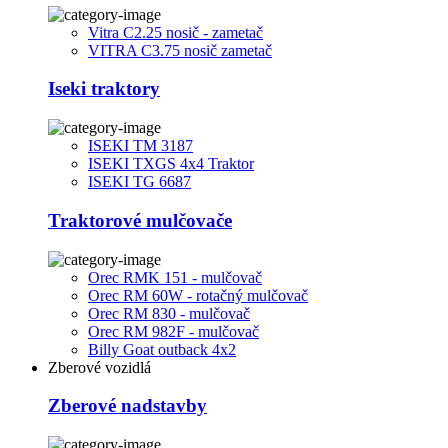
Vitra C2.25 nosič - zametač
VITRA C3.75 nosič zametač
Iseki traktory
ISEKI TM 3187
ISEKI TXGS 4x4 Traktor
ISEKI TG 6687
Traktorové mulčovače
Orec RMK 151 - mulčovač
Orec RM 60W - rotačný mulčovač
Orec RM 830 - mulčovač
Orec RM 982F - mulčovač
Billy Goat outback 4x2
Zberové vozidlá
Zberové nadstavby