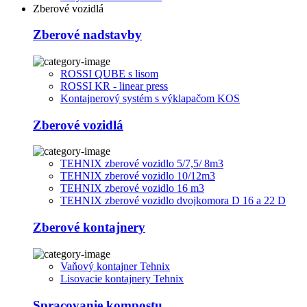
Zberové vozidlá
Zberové nadstavby
ROSSI QUBE s lisom
ROSSI KR - linear press
Kontajnerový systém s výklapačom KOS
Zberové vozidlá
TEHNIX zberové vozidlo 5/7,5/ 8m3
TEHNIX zberové vozidlo 10/12m3
TEHNIX zberové vozidlo 16 m3
TEHNIX zberové vozidlo dvojkomora D 16 a 22 D
Zberové kontajnery
Vaňový kontajner Tehnix
Lisovacie kontajnery Tehnix
Spracovanie kompostu