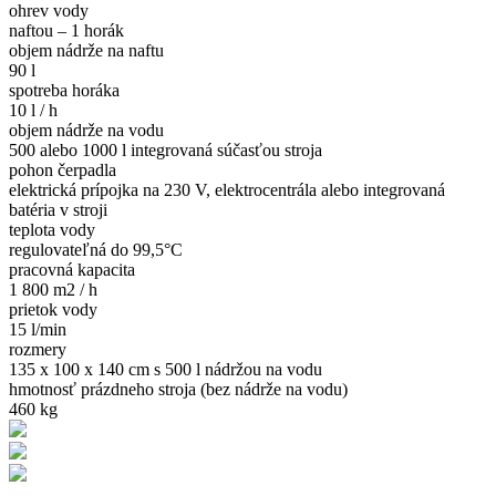
ohrev vody
naftou – 1 horák
objem nádrže na naftu
90 l
spotreba horáka
10 l / h
objem nádrže na vodu
500 alebo 1000 l integrovaná súčasťou stroja
pohon čerpadla
elektrická prípojka na 230 V, elektrocentrála alebo integrovaná
batéria v stroji
teplota vody
regulovateľná do 99,5°C
pracovná kapacita
1 800 m2 / h
prietok vody
15 l/min
rozmery
135 x 100 x 140 cm s 500 l nádržou na vodu
hmotnosť prázdneho stroja (bez nádrže na vodu)
460 kg