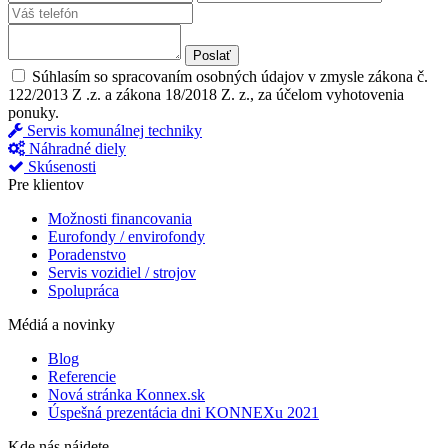
Poslať
Súhlasím so spracovaním osobných údajov v zmysle zákona č.
122/2013 Z .z. a zákona 18/2018 Z. z., za účelom vyhotovenia
ponuky.
Servis komunálnej techniky
Náhradné diely
Skúsenosti
Pre klientov
Možnosti financovania
Eurofondy / envirofondy
Poradenstvo
Servis vozidiel / strojov
Spolupráca
Médiá a novinky
Blog
Referencie
Nová stránka Konnex.sk
Úspešná prezentácia dni KONNEXu 2021
Kde nás nájdete