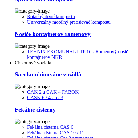
Rotačný drvič kompostu
Univerzálny mobilný preosievač kompostu
Nosiče kontajnerov ramenový
TEHNIX EKOMUNAL PTP 16 - Ramenový nosič
kontajnerov NKR
Cisternové vozidlá
Sacokombinováne vozidlá
CAK 2 a CAK 4 FABOK
CASK 6 / 4 - 5 / 3
Fekálne cisterny
Fekálna cisterna CAS 6
Fekálna cisterna CAS 10 / 11