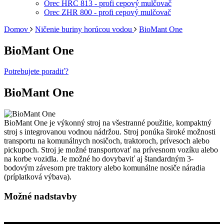
Orec HRC 813 - profi cepový mulčovač
Orec ZHR 800 - profi cepový mulčovač
Domov
Ničenie buriny horúcou vodou
BioMant One
BioMant One
Potrebujete poradiť?
BioMant One
BioMant One je výkonný stroj na všestranné použitie, kompaktný
stroj s integrovanou vodnou nádržou. Stroj ponúka široké možnosti
transportu na komunálnych nosičoch, traktoroch, prívesoch alebo
pickupoch. Stroj je možné transportovať na prívesnom vozíku alebo
na korbe vozidla. Je možné ho dovybaviť aj štandardným 3-
bodovým závesom pre traktory alebo komunálne nosiče náradia
(príplatková výbava).
Možné nadstavby