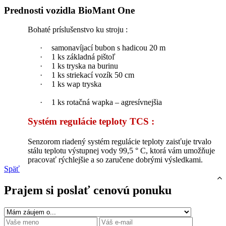
Prednosti vozidla BioMant One
Bohaté príslušenstvo ku stroju :
·
samonavíjací bubon s hadicou 20 m
·
1 ks základná pištoľ
·
1 ks tryska na burinu
·
1 ks striekací vozík 50 cm
·
1 ks wap tryska
·
1 ks rotačná wapka – agresívnejšia
Systém regulácie teploty TCS :
Senzorom riadený systém regulácie teploty zaisťuje trvalo
stálu teplotu výstupnej vody 99,5 ° C, ktorá vám umožňuje
pracovať rýchlejšie a so zaručene dobrými výsledkami.
Späť
Prajem si poslať cenovú ponuku