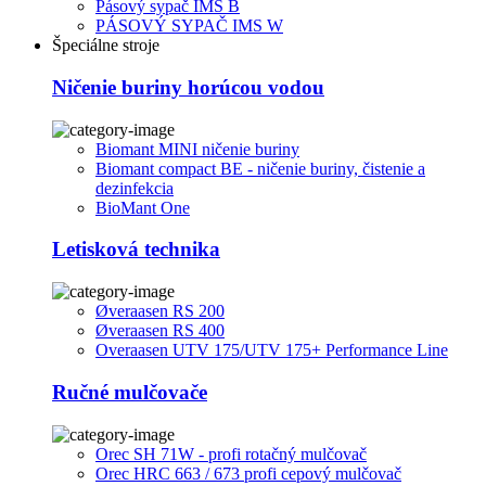
Pásový sypač IMS B
PÁSOVÝ SYPAČ IMS W
Špeciálne stroje
Ničenie buriny horúcou vodou
Biomant MINI ničenie buriny
Biomant compact BE - ničenie buriny, čistenie a
dezinfekcia
BioMant One
Letisková technika
Øveraasen RS 200
Øveraasen RS 400
Overaasen UTV 175/UTV 175+ Performance Line
Ručné mulčovače
Orec SH 71W - profi rotačný mulčovač
Orec HRC 663 / 673 profi cepový mulčovač