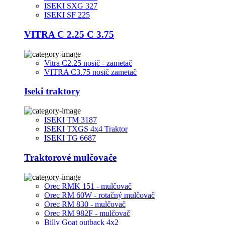
ISEKI SXG 327
ISEKI SF 225
VITRA C 2.25 C 3.75
Vitra C2.25 nosič - zametač
VITRA C3.75 nosič zametač
Iseki traktory
ISEKI TM 3187
ISEKI TXGS 4x4 Traktor
ISEKI TG 6687
Traktorové mulčovače
Orec RMK 151 - mulčovač
Orec RM 60W - rotačný mulčovač
Orec RM 830 - mulčovač
Orec RM 982F - mulčovač
Billy Goat outback 4x2