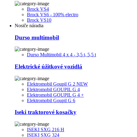
Brock VS4
Brock VS6 - 100% electro
Brock VS10
Nosiče náradia
Durso multimobil
Durso Multimobil 4 x 4 - 3,5 t, 5,5 t
Elektrické úžitkové vozidlá
Elektromobil Goupil G 2 NEW
Elektromobil GOUPIL G 4
Elektromobil GOUPIL G 4 +
Elektromobil Goupil G 6
Iseki traktorové kosačky
ISEKI SXG 216 H
ISEKI SXG 324