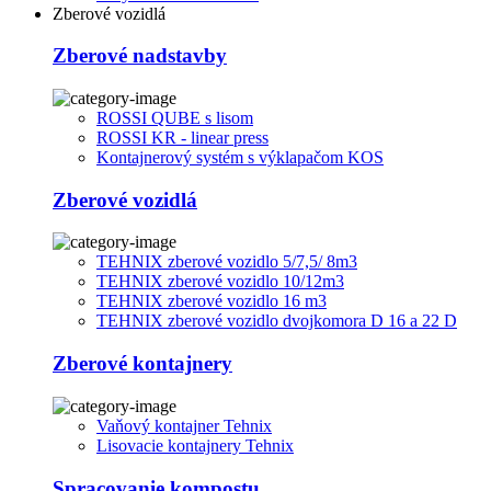
Zberové vozidlá
Zberové nadstavby
ROSSI QUBE s lisom
ROSSI KR - linear press
Kontajnerový systém s výklapačom KOS
Zberové vozidlá
TEHNIX zberové vozidlo 5/7,5/ 8m3
TEHNIX zberové vozidlo 10/12m3
TEHNIX zberové vozidlo 16 m3
TEHNIX zberové vozidlo dvojkomora D 16 a 22 D
Zberové kontajnery
Vaňový kontajner Tehnix
Lisovacie kontajnery Tehnix
Spracovanie kompostu