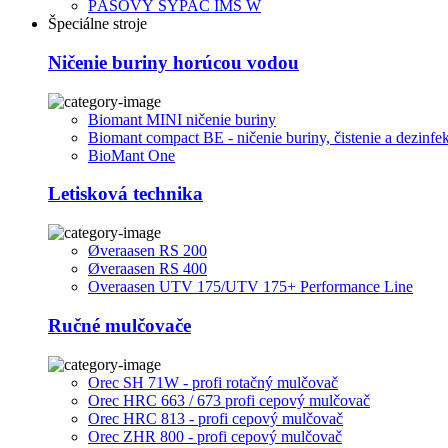
PÁSOVÝ SYPAČ IMS W
Špeciálne stroje
Ničenie buriny horúcou vodou
Biomant MINI ničenie buriny
Biomant compact BE - ničenie buriny, čistenie a dezinfe
BioMant One
Letisková technika
Øveraasen RS 200
Øveraasen RS 400
Overaasen UTV 175/UTV 175+ Performance Line
Ručné mulčovače
Orec SH 71W - profi rotačný mulčovač
Orec HRC 663 / 673 profi cepový mulčovač
Orec HRC 813 - profi cepový mulčovač
Orec ZHR 800 - profi cepový mulčovač