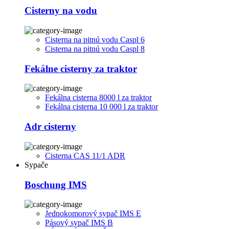
Cisterny na vodu
Cisterna na pitnú vodu Caspl 6
Cisterna na pitnú vodu Caspl 8
Fekálne cisterny za traktor
Fekálna cisterna 8000 l za traktor
Fekálna cisterna 10 000 l za traktor
Adr cisterny
Cisterna CAS 11/1 ADR
Sypače
Boschung IMS
Jednokomorový sypač IMS E
Pásový sypač IMS B