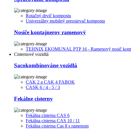
Rotačný drvič kompostu
Univerzálny mobilný preosievač kompostu
Nosiče kontajnerov ramenový
TEHNIX EKOMUNAL PTP 16 - Ramenový nosič kont
Cisternové vozidlá
Sacokombinováne vozidlá
CAK 2 a CAK 4 FABOK
CASK 6 / 4 - 5 / 3
Fekálne cisterny
Fekálna cisterna CAS 6
Fekálna cisterna CAS 10 / 11
Fekálna cisterna Cas 8 s ramenom