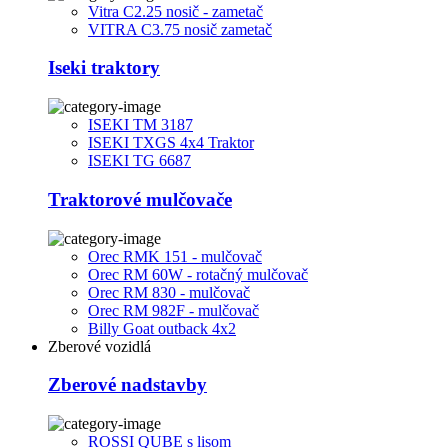
Vitra C2.25 nosič - zametač
VITRA C3.75 nosič zametač
Iseki traktory
ISEKI TM 3187
ISEKI TXGS 4x4 Traktor
ISEKI TG 6687
Traktorové mulčovače
Orec RMK 151 - mulčovač
Orec RM 60W - rotačný mulčovač
Orec RM 830 - mulčovač
Orec RM 982F - mulčovač
Billy Goat outback 4x2
Zberové vozidlá
Zberové nadstavby
ROSSI QUBE s lisom