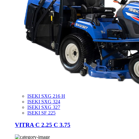
ISEKI SXG 216 H
ISEKI SXG 324
ISEKI SXG 327
ISEKI SF 225
VITRA C 2.25 C 3.75