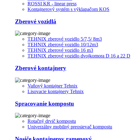
ROSSI KR - linear press
Kontajnerový systém s výklapačom KOS
Zberové vozidlá
TEHNIX zberové vozidlo 5/7,5/ 8m3
TEHNIX zberové vozidlo 10/12m3
TEHNIX zberové vozidlo 16 m3
TEHNIX zberové vozidlo dvojkomora D 16 a 22 D
Zberové kontajnery
Vaňový kontajner Tehnix
Lisovacie kontajnery Tehnix
Spracovanie kompostu
Rotačný drvič kompostu
Univerzálny mobilný preosievač kompostu
Nosiče kontajnerov ramenový