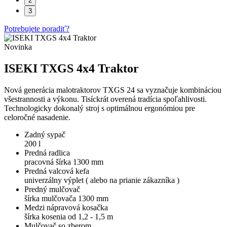
2
3
Potrebujete poradiť?
Novinka
ISEKI TXGS 4x4 Traktor
Nová generácia malotraktorov TXGS 24 sa vyznačuje kombináciou
všestrannosti a výkonu. Tisíckrát overená tradícia spoľahlivosti.
Technologicky dokonalý stroj s optimálnou ergonómiou pre
celoročné nasadenie.
Zadný sypač
200 l
Predná radlica
pracovná šírka 1300 mm
Predná valcová kefa
univerzálny výplet ( alebo na prianie zákazníka )
Predný mulčovač
šírka mulčovača 1300 mm
Medzi nápravová kosačka
šírka kosenia od 1,2 - 1,5 m
Mulčovač so zberom