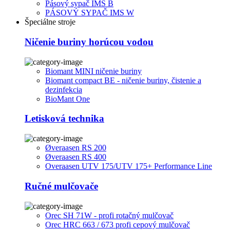
Pásový sypač IMS B
PÁSOVÝ SYPAČ IMS W
Špeciálne stroje
Ničenie buriny horúcou vodou
Biomant MINI ničenie buriny
Biomant compact BE - ničenie buriny, čistenie a
dezinfekcia
BioMant One
Letisková technika
Øveraasen RS 200
Øveraasen RS 400
Overaasen UTV 175/UTV 175+ Performance Line
Ručné mulčovače
Orec SH 71W - profi rotačný mulčovač
Orec HRC 663 / 673 profi cepový mulčovač