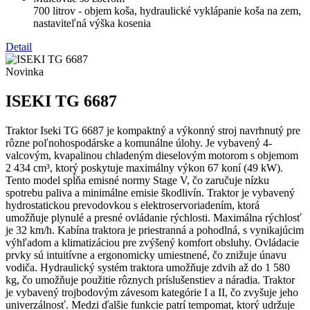
700 litrov - objem koša, hydraulické vyklápanie koša na zem,
nastaviteľná výška kosenia
Detail
Novinka
ISEKI TG 6687
Traktor Iseki TG 6687 je kompaktný a výkonný stroj navrhnutý pre
rôzne poľnohospodárske a komunálne úlohy. Je vybavený 4-
valcovým, kvapalinou chladeným dieselovým motorom s objemom
2 434 cm³, ktorý poskytuje maximálny výkon 67 koní (49 kW).
Tento model spĺňa emisné normy Stage V, čo zaručuje nízku
spotrebu paliva a minimálne emisie škodlivín. Traktor je vybavený
hydrostatickou prevodovkou s elektroservoriadením, ktorá
umožňuje plynulé a presné ovládanie rýchlosti. Maximálna rýchlosť
je 32 km/h. Kabína traktora je priestranná a pohodlná, s vynikajúcim
výhľadom a klimatizáciou pre zvýšený komfort obsluhy. Ovládacie
prvky sú intuitívne a ergonomicky umiestnené, čo znižuje únavu
vodiča. Hydraulický systém traktora umožňuje zdvih až do 1 580
kg, čo umožňuje použitie rôznych príslušenstiev a náradia. Traktor
je vybavený trojbodovým závesom kategórie I a II, čo zvyšuje jeho
univerzálnosť. Medzi ďalšie funkcie patrí tempomat, ktorý udržuje