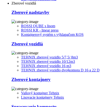
Zberové vozidlá
Zberové nadstavby
ROSSI QUBE s lisom
ROSSI KR - linear press
Kontajnerový systém s výklapačom KOS
Zberové vozidlá
TEHNIX zberové vozidlo 5/7,5/ 8m3
TEHNIX zberové vozidlo 10/12m3
TEHNIX zberové vozidlo 16 m3
TEHNIX zberové vozidlo dvojkomora D 16 a 22 D
Zberové kontajnery
Vaňový kontajner Tehnix
Lisovacie kontajnery Tehnix
Spracovanie kompostu