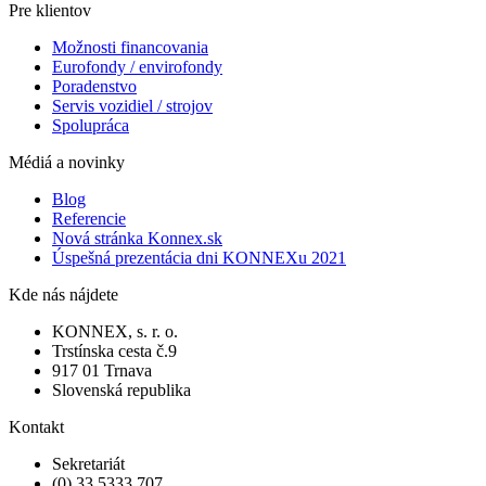
Pre klientov
Možnosti financovania
Eurofondy / envirofondy
Poradenstvo
Servis vozidiel / strojov
Spolupráca
Médiá a novinky
Blog
Referencie
Nová stránka Konnex.sk
Úspešná prezentácia dni KONNEXu 2021
Kde nás nájdete
KONNEX, s. r. o.
Trstínska cesta č.9
917 01 Trnava
Slovenská republika
Kontakt
Sekretariát
(0) 33 5333 707