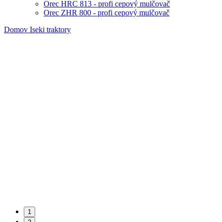
Orec HRC 813 - profi cepový mulčovač
Orec ZHR 800 - profi cepový mulčovač
Domov
Iseki traktory
1