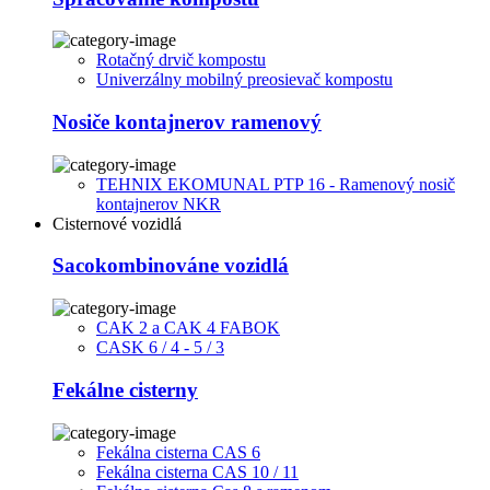
Rotačný drvič kompostu
Univerzálny mobilný preosievač kompostu
Nosiče kontajnerov ramenový
TEHNIX EKOMUNAL PTP 16 - Ramenový nosič
kontajnerov NKR
Cisternové vozidlá
Sacokombinováne vozidlá
CAK 2 a CAK 4 FABOK
CASK 6 / 4 - 5 / 3
Fekálne cisterny
Fekálna cisterna CAS 6
Fekálna cisterna CAS 10 / 11