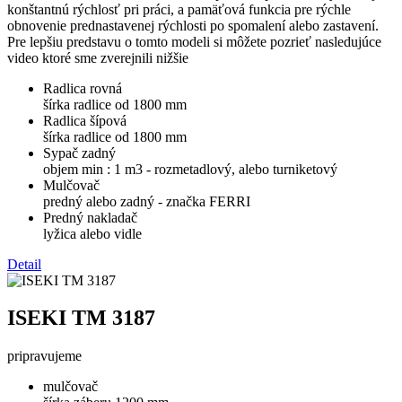
konštantnú rýchlosť pri práci, a pamäťová funkcia pre rýchle
obnovenie prednastavenej rýchlosti po spomalení alebo zastavení.
Pre lepšiu predstavu o tomto modeli si môžete pozrieť nasledujúce
video ktoré sme zverejnili nižšie
Radlica rovná
šírka radlice od 1800 mm
Radlica šípová
šírka radlice od 1800 mm
Sypač zadný
objem min : 1 m3 - rozmetadlový, alebo turniketový
Mulčovač
predný alebo zadný - značka FERRI
Predný nakladač
lyžica alebo vidle
Detail
ISEKI TM 3187
pripravujeme
mulčovač