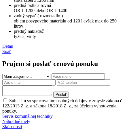
šírka záberu 1200 mm
predná radlica rovná
OR L 1200 alebo OR L 1400
zadný sypač ( rozmetadlo )
objem posypového materiálu od 120 l avšak max do 250
litrov
predný nakladač
lyžica, vidly
Detail
Späť
Prajem si poslať cenovú ponuku
Poslať
Súhlasím so spracovaním osobných údajov v zmysle zákona č.
122/2013 Z .z. a zákona 18/2018 Z. z., za účelom vyhotovenia
ponuky.
Servis komunálnej techniky
Náhradné diely
Skúsenosti